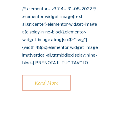
/*! elementor – v3.7.4 – 31-08-2022 */
.elementor-widget-image{text-
align:center}.elementor-widget-image
a{display:inline-block}.elementor-
widget-image a img[src$=”.svg”]
{width:48px}.elementor-widget-image
img{vertical-align:middle;display:inline-
block} PRENOTA IL TUO TAVOLO
Read More