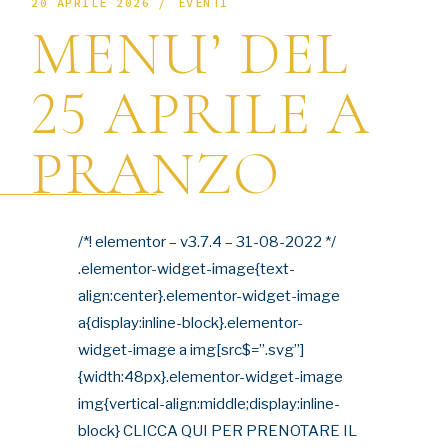
20 APRILE 2026
EVENTI
MENU’ DEL
25 APRILE A
PRANZO
/*! elementor – v3.7.4 – 31-08-2022 */
.elementor-widget-image{text-
align:center}.elementor-widget-image
a{display:inline-block}.elementor-
widget-image a img[src$=”.svg”]
{width:48px}.elementor-widget-image
img{vertical-align:middle;display:inline-
block} CLICCA QUI PER PRENOTARE IL